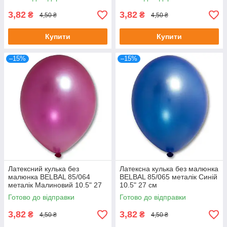
3,82
3,82
₴
₴
4,50 ₴
4,50 ₴
Купити
Купити
–15%
–15%
Латексний кулька без
Латексна кулька без малюнка
малюнка BELBAL 85/064
BELBAL 85/065 металік Синій
металік Малиновий 10.5" 27
10.5" 27 см
см
Готово до відправки
Готово до відправки
3,82
3,82
₴
₴
4,50 ₴
4,50 ₴