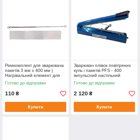
Ремкомплект для зварювача
Зварювач плівок повітряних
пакетів 3 мм x 400 мм |
куль і пакетів PFS - 400
Нагрівальний елемент для
імпульсний настільний
FS400, PFS400, SF400,
(довжина нагрівача 400мм)
Готово до відправки
Готово до відправки
PSF400 Китай
650 w
110
2 120
₴
₴
Купити
Купити