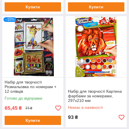
Купити
Купити
–15%
Набір для творчості
Розмальовка по номерам +
12 олівців
Набір для творчості Картина
фарбами за номерами,
Готово до відправки
297х210 мм
65,45
Немає в наявності
₴
77 ₴
93
₴
Купити