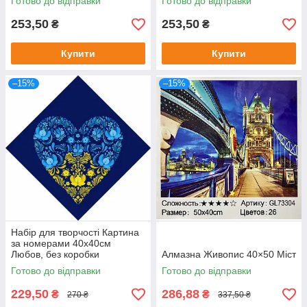
Готово до відправки
Готово до відправки
253,50
253,50
₴
₴
Купити
Купити
–15%
–15%
Набір для творчості Картина
за номерами 40х40см
Любов, без коробки
Алмазна Живопис 40×50 Міст
Готово до відправки
Готово до відправки
229,50
286,88
₴
₴
270 ₴
337,50 ₴