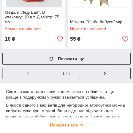
Медалі "Леді Бап". В
упаковку: 10 шт. Діаметр: 75
мм.
Медаль "Люба бабуся" укр
Немає в наявності
Немає в наявності
10
55
₴
₴
Показати ще
1
/ 2
Свято, з якого гості пішли з посмішкою на обличчі, а ще
краще з подарунком у руках вважається успішним.
В якості одного з варіантів для нагородної атрибутики можна
вибрати сувенірні медалі. Вони відмінно підходять для
привітань гостей будь-якого віку та звання. Таким чином, в
каталозі інтернет-магазину «Мега Свято»
Показати все
представлені дитячі, корпоративні, ювілейні святкові медалі.