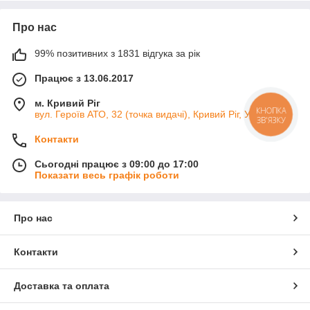
Вони надають ефект незвичайних, цікавих і смішних
презентів, тому так затребувані для привітань. Їх доступна
Про нас
вартість та різноманітний вибір дозволяють придбати
медалі для свята на честь будь-якої події.
99% позитивних з 1831 відгука за рік
Працює з 13.06.2017
Святкові дитячі, корпоративні та
ювілейні сувенірні медалі
м. Кривий Ріг
КНОПКА
вул. Героїв АТО, 32 (точка видачі), Кривий Ріг, Україна
ЗВ'ЯЗКУ
Контакти
Сувенірні медалі представлено в металевому і пластиковому
форматі. Відрізняються вони оригінальними тематичними
Сьогодні працює з 09:00 до 17:00
написами, наприклад:
Показати весь графік роботи
привітання — підходять в якості подарунка на свято
та ювілей;
Про нас
прикольними – призначені як призи для конкурсів;
наградительные – для першості у спортивних
змаганнях.
Контакти
Дитячі, корпоративні та ювілейні медалі відносяться до
категорії найбільш затребуваних для свята будь-якого
Доставка та оплата
масштабу.