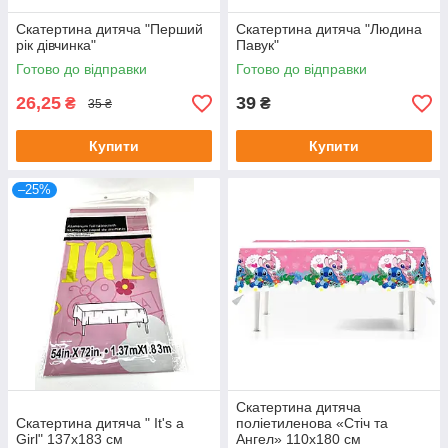
Скатертина дитяча "Перший
Скатертина дитяча "Людина
рік дівчинка"
Павук"
Готово до відправки
Готово до відправки
26,25
39
₴
₴
35 ₴
Купити
Купити
–25%
Скатертина дитяча
Скатертина дитяча " It's a
поліетиленова «Стіч та
Girl" 137х183 см
Ангел» 110х180 см