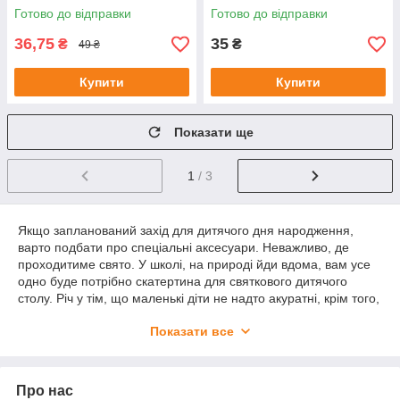
Готово до відправки
Готово до відправки
36,75
35
₴
₴
49 ₴
Купити
Купити
Показати ще
1
/ 3
Якщо запланований захід для дитячого дня народження,
варто подбати про спеціальні аксесуари. Неважливо, де
проходитиме свято. У школі, на природі йди вдома, вам усе
одно буде потрібно скатертина для святкового дитячого
столу. Річ у тім, що маленькі діти не надто акуратні, крім того,
гарне проведення часу обов'язково містить у собі численні
Показати все
пустощі. Є ймовірність, що текстильна продукція просто не
переживе контакту із шоколадним кремом або вишневим
компотом. Крім того, дизайн такої продукції, як дитячі
скатертини для свята розроблений з урахуванням смакових
Про нас