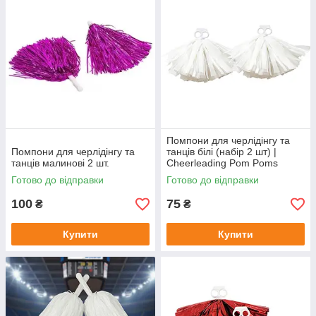
Помпони для черлідінгу та
Помпони для черлідінгу та
танців білі (набір 2 шт) |
танців малинові 2 шт.
Cheerleading Pom Poms
White
Готово до відправки
Готово до відправки
100
75
₴
₴
Купити
Купити