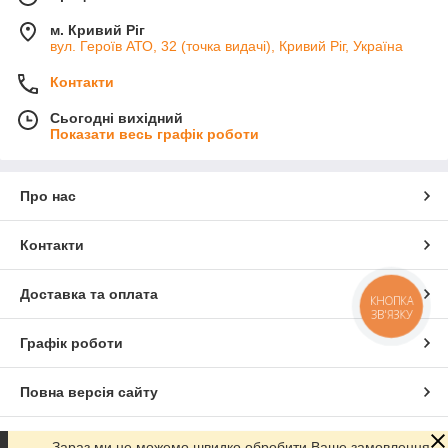
м. Кривий Ріг
вул. Героїв АТО, 32 (точка видачі), Кривий Ріг, Україна
Контакти
Сьогодні вихідний
Показати весь графік роботи
Про нас
Контакти
Доставка та оплата
КНОПКА
ЗВ'ЯЗКУ
Графік роботи
Повна версія сайту
Сайт створено на маркетплейсі
Prom.ua
Зараз ми не можемо швидко обробити Ваше замовлення