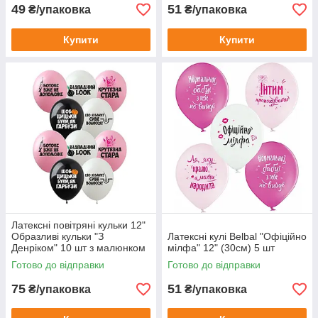
49
51
₴/упаковка
₴/упаковка
Купити
Купити
Латексні повітряні кульки 12"
Образливi кульки "З
Латексні кулі Belbal "Офіційно
Денріком" 10 шт з малюнком
мілфа" 12" (30см) 5 шт
Готово до відправки
Готово до відправки
75
51
₴/упаковка
₴/упаковка