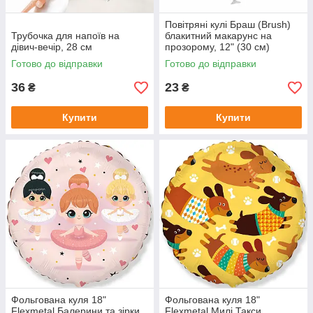
Повітряні кулі Браш (Brush)
Трубочка для напоїв на
блакитний макарунс на
дівич-вечір, 28 см
прозорому, 12" (30 см)
Готово до відправки
Готово до відправки
36
23
₴
₴
Купити
Купити
Фольгована куля 18"
Фольгована куля 18"
Flexmetal Балерини та зірки
Flexmetal Милі Такси