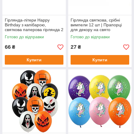
Гірлянда-літери Happy
Гірлянда святкова, срібні
Birthday з капібарою,
вимпели 12 шт | Прапорці
святкова паперова гірлянда 2
для декору на свято
м | Capibara Banner Китай
Готово до відправки
Готово до відправки
66
27
₴
₴
Купити
Купити