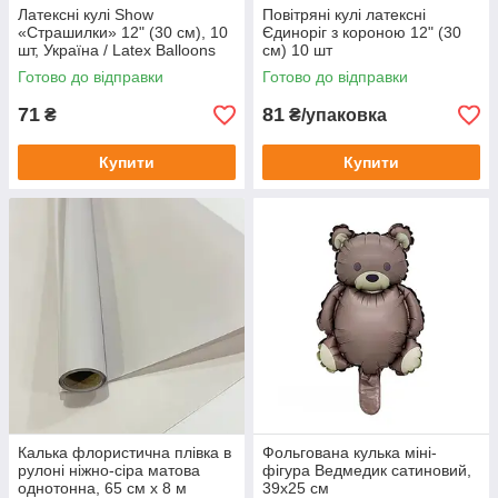
Латексні кулі Show
Повітряні кулі латексні
«Страшилки» 12" (30 см), 10
Єдиноріг з короною 12" (30
шт, Україна / Latex Balloons
см) 10 шт
Show "Horror" 12" (30 cm), 10
Готово до відправки
Готово до відправки
pcs, Ukraine
71
81
₴
₴/упаковка
Купити
Купити
Калька флористична плівка в
Фольгована кулька міні-
рулоні ніжно-сіра матова
фігура Ведмедик сатиновий,
однотонна, 65 см х 8 м
39х25 см