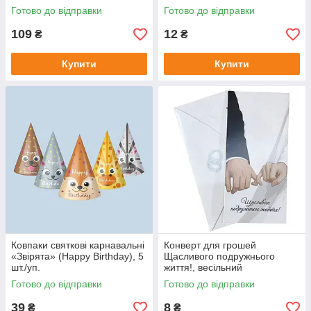
Готово до відправки
Готово до відправки
109
12
₴
₴
Купити
Купити
Ковпаки святкові карнавальні
Конверт для грошей
«Звірята» (Happy Birthday), 5
Щасливого подружнього
шт./уп.
життя!, весільний
подарунковий
Готово до відправки
Готово до відправки
39
8
₴
₴