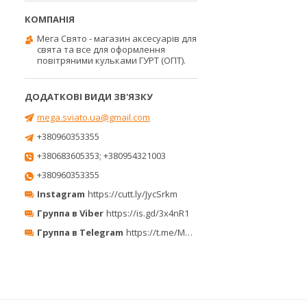
Мега Свято - магазин аксесуарів для
свята та все для оформлення
повітряними кульками ГУРТ (ОПТ).
mega.sviato.ua@gmail.com
+380960353355
+380683605353; +380954321003
+380960353355
Instagram
https://cutt.ly/JycSrkm
Группа в Viber
https://is.gd/3x4nR1
Группа в Telegram
https://t.me/MegaPrazdnikUA