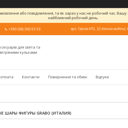
овлення або повідомлення, та як зараз у нас не робочий час. Вашу
найближчий робочий день.
вул. Героїв АТО, 32 (точка видачі), 
+380 (68) 360-53-53
ксесуарів для свята та
овітряними кульками
 оплата
Контакти
Повернення та обмін
Відгуки
Е ШАРЫ ФИГУРЫ GRABO (ИТАЛИЯ)