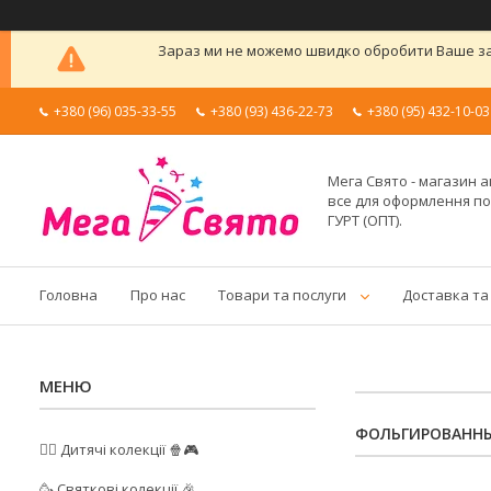
Зараз ми не можемо швидко обробити Ваше зам
+380 (96) 035-33-55
+380 (93) 436-22-73
+380 (95) 432-10-03
Мега Свято - магазин а
все для оформлення п
ГУРТ (ОПТ).
Головна
Про нас
Товари та послуги
Доставка та
ФОЛЬГИРОВАННЫ
🦸‍♂️ Дитячі колекції 🍿🎮
🥳 Святкові колекції 🎉