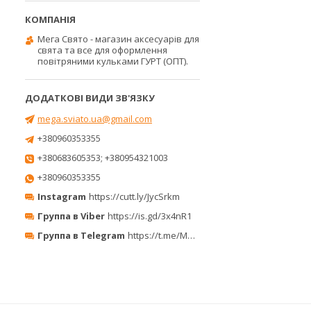
Мега Свято - магазин аксесуарів для
свята та все для оформлення
повітряними кульками ГУРТ (ОПТ).
mega.sviato.ua@gmail.com
+380960353355
+380683605353; +380954321003
+380960353355
Instagram
https://cutt.ly/JycSrkm
Группа в Viber
https://is.gd/3x4nR1
Группа в Telegram
https://t.me/MegaPrazdnikUA