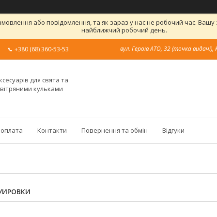
овлення або повідомлення, та як зараз у нас не робочий час. Вашу
найближчий робочий день.
вул. Героїв АТО, 32 (точка видачі), 
+380 (68) 360-53-53
ксесуарів для свята та
овітряними кульками
 оплата
Контакти
Повернення та обмін
Відгуки
УИРОВКИ