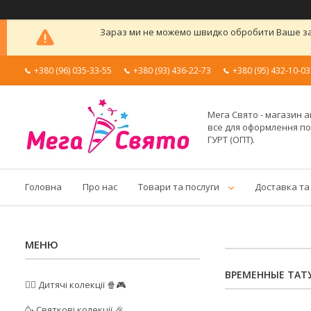
Зараз ми не можемо швидко обробити Ваше зам
+380 (96) 035-33-55
+380 (93) 436-22-73
+380 (95) 432-10-03
Мега Свято - магазин а
все для оформлення п
ГУРТ (ОПТ).
Головна
Про нас
Товари та послуги
Доставка та
ВРЕМЕННЫЕ ТАТ
🦸‍♂️ Дитячі колекції 🍿🎮
🥳 Святкові колекції 🎉