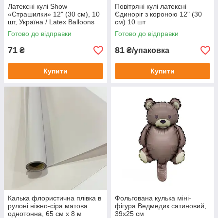
Латексні кулі Show
Повітряні кулі латексні
«Страшилки» 12" (30 см), 10
Єдиноріг з короною 12" (30
шт, Україна / Latex Balloons
см) 10 шт
Show "Horror" 12" (30 cm), 10
Готово до відправки
Готово до відправки
pcs, Ukraine
71
81
₴
₴/упаковка
Купити
Купити
Калька флористична плівка в
Фольгована кулька міні-
рулоні ніжно-сіра матова
фігура Ведмедик сатиновий,
однотонна, 65 см х 8 м
39х25 см