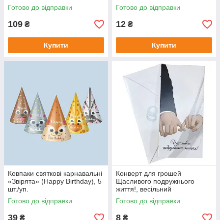
Готово до відправки
Готово до відправки
109
12
₴
₴
Купити
Купити
Ковпаки святкові карнавальні
Конверт для грошей
«Звірята» (Happy Birthday), 5
Щасливого подружнього
шт./уп.
життя!, весільний
подарунковий
Готово до відправки
Готово до відправки
39
8
₴
₴