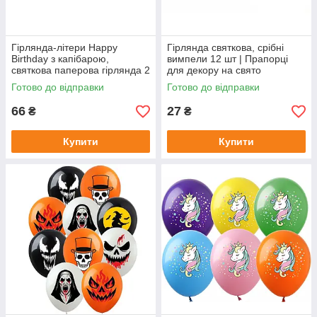
Гірлянда-літери Happy
Гірлянда святкова, срібні
Birthday з капібарою,
вимпели 12 шт | Прапорці
святкова паперова гірлянда 2
для декору на свято
м | Capibara Banner Китай
Готово до відправки
Готово до відправки
66
27
₴
₴
Купити
Купити