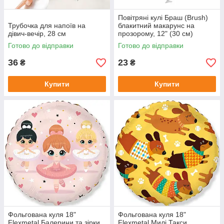
Повітряні кулі Браш (Brush)
Трубочка для напоїв на
блакитний макарунс на
дівич-вечір, 28 см
прозорому, 12" (30 см)
Готово до відправки
Готово до відправки
36
23
₴
₴
Купити
Купити
Фольгована куля 18"
Фольгована куля 18"
Flexmetal Балерини та зірки
Flexmetal Милі Такси