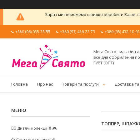
Зараз ми не можемо швидко обробити Ваше зам
+380 (96) 035-33-55
+380 (93) 436-22-73
+380 (95) 432-10-03
Мега Свято - магазин а
все для оформлення п
ГУРТ (ОПТ).
Головна
Про нас
Товари та послуги
Доставка та
ТОППЕР, ШПАЖК
🦸‍♂️ Дитячі колекції 🍿🎮
🥳 Святкові колекції 🎉