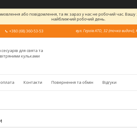
овлення або повідомлення, та як зараз у нас не робочий час. Вашу
найближчий робочий день.
вул. Героїв АТО, 32 (точка видачі), 
+380 (68) 360-53-53
ксесуарів для свята та
овітряними кульками
 оплата
Контакти
Повернення та обмін
Відгуки
И