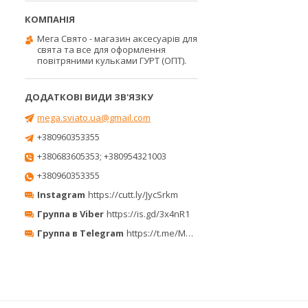
Мега Свято - магазин аксесуарів для
свята та все для оформлення
повітряними кульками ГУРТ (ОПТ).
mega.sviato.ua@gmail.com
+380960353355
+380683605353; +380954321003
+380960353355
Instagram
https://cutt.ly/JycSrkm
Группа в Viber
https://is.gd/3x4nR1
Группа в Telegram
https://t.me/MegaPrazdnikUA