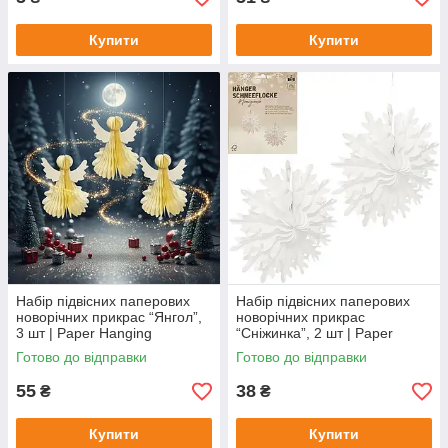
Купити
Купити
Набір підвісних паперових
Набір підвісних паперових
новорічних прикрас “Янгол”,
новорічних прикрас
3 шт | Paper Hanging
“Сніжинка”, 2 шт | Paper
Decorations Angels
Hanging Decorations
Готово до відправки
Готово до відправки
Snowflake
55
38
₴
₴
Купити
Купити