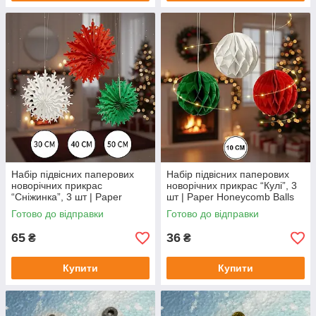
Набір підвісних паперових
Набір підвісних паперових
новорічних прикрас
новорічних прикрас “Кулі”, 3
“Сніжинка”, 3 шт | Paper
шт | Paper Honeycomb Balls
Hanging Decorations
Decorations
Готово до відправки
Готово до відправки
Snowflake
65
36
₴
₴
Купити
Купити