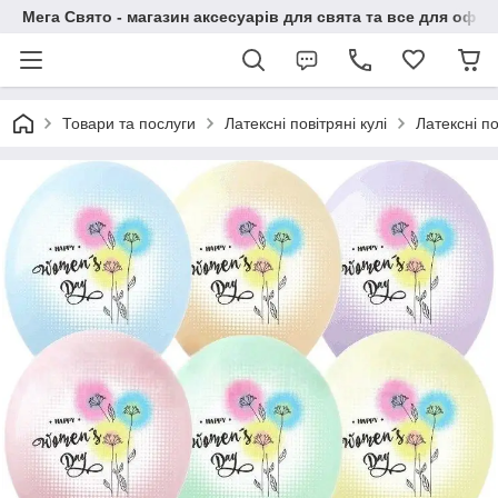
Мега Свято - магазин аксесуарів для свята та все для офо
Товари та послуги
Латексні повітряні кулі
Латексні п