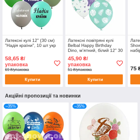
Латексні кулі 12" (30 см)
Латексні повітряні кулі
Лате
"Надія країни", 10 шт укр
Belbal Happy Birthday
Show
Dino, м'ятний, білий 12" 30
набі
см, 5 шт
біло
58,65
45,90
₴/
₴/
упаковка
упаковка
75
₴
69 ₴/упаковка
51 ₴/упаковка
Купити
Купити
Акційні пропозиції та новинки
–35%
–35%