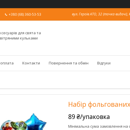
вул. Героїв АТО, 32 (точка видачі), 
+380 (68) 360-53-53
ксесуарів для свята та
овітряними кульками
 оплата
Контакти
Повернення та обмін
Відгуки
Набір фольгованих
89 ₴/упаковка
Мінімальна сума замовлення на с