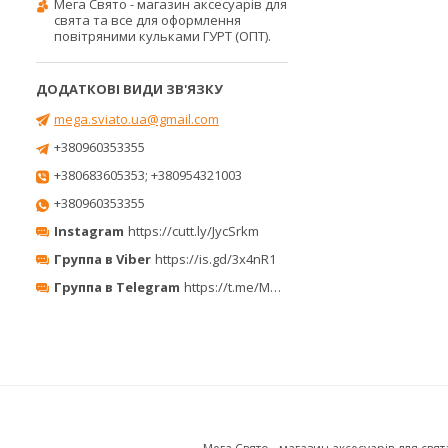
Мега Свято - магазин аксесуарів для
свята та все для оформлення
повітряними кульками ГУРТ (ОПТ).
mega.sviato.ua@gmail.com
+380960353355
+380683605353; +380954321003
+380960353355
Instagram
https://cutt.ly/JycSrkm
Группа в Viber
https://is.gd/3x4nR1
Группа в Telegram
https://t.me/MegaPrazdnikUA