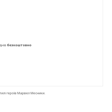
днів
безкоштовно
тилі героїв Марвел Месники.