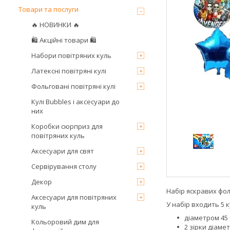
Товари та послуги
🔥 НОВИНКИ 🔥
🛍 Акційні товари 🛍
Набори повітряних куль
Латексні повітряні кулі
Фольговані повітряні кулі
Кулі Bubbles і аксесуари до
них
Коробки сюрприз для
повітряних куль
Аксесуари для свят
Сервірування столу
Декор
Набір яскравих фол
Аксесуари для повітряних
У набір входить 5 к
куль
діаметром 45
Кольоровий дим для
2 зірки діамет