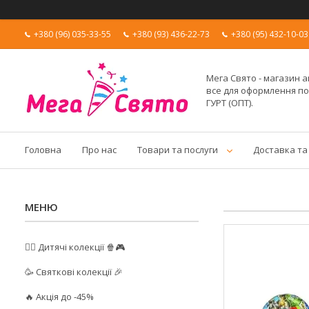
+380 (96) 035-33-55
+380 (93) 436-22-73
+380 (95) 432-10-03
Мега Свято - магазин а
все для оформлення п
ГУРТ (ОПТ).
Головна
Про нас
Товари та послуги
Доставка та
🦸‍♂️ Дитячі колекції 🍿🎮
🥳 Святкові колекції 🎉
🔥 Акція до -45%