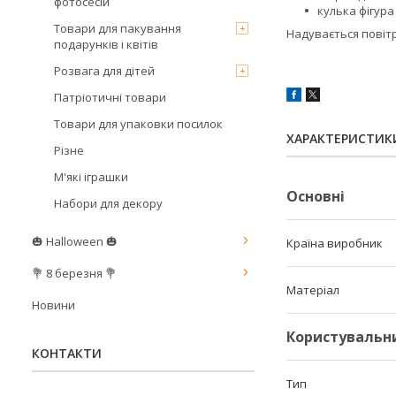
фотосесій
кулька фігура
Товари для пакування
Надувається повітр
подарунків і квітів
Розвага для дітей
Патріотичні товари
Товари для упаковки посилок
ХАРАКТЕРИСТИК
Різне
М'які іграшки
Основні
Набори для декору
🎃 Halloween 🎃
Країна виробник
💐 8 березня 💐
Матеріал
Новини
Користувальн
КОНТАКТИ
Тип