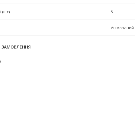
і (шт)
5
Анімований 
Я ЗАМОВЛЕННЯ
а