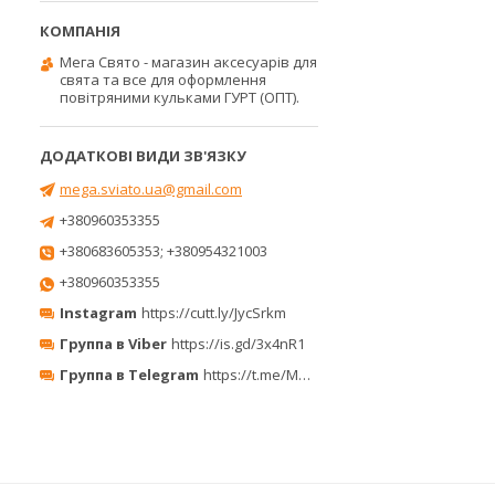
Мега Свято - магазин аксесуарів для
свята та все для оформлення
повітряними кульками ГУРТ (ОПТ).
mega.sviato.ua@gmail.com
+380960353355
+380683605353; +380954321003
+380960353355
Instagram
https://cutt.ly/JycSrkm
Группа в Viber
https://is.gd/3x4nR1
Группа в Telegram
https://t.me/MegaPrazdnikUA