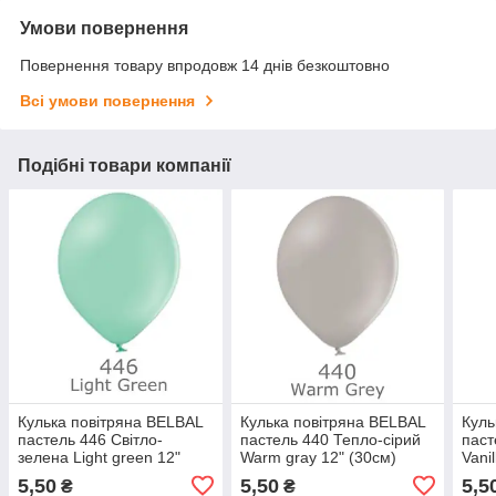
Умови повернення
Повернення товару впродовж 14 днів безкоштовно
Всі умови повернення
Подібні товари компанії
Кулька повітряна BELBAL
Кулька повітряна BELBAL
Куль
пастель 446 Світло-
пастель 440 Тепло-сірий
паст
зелена Light green 12"
Warm gray 12" (30см)
Vani
(30см)
5,50
5,50
5,5
₴
₴