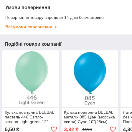
Умови повернення
Повернення товару впродовж 14 днів безкоштовно
Всі умови повернення
Подібні товари компанії
Кулька повітряна BELBAL
Кулька повітряна BELBAL
Лате
пастель 446 Світло-
металік 085 Ціан (морська
без 
зелена Light green 12"
хвиля) Cyan 10"(25см)
Паст
(30см)
Wild
5,50
3,82
4,3
₴
₴
4,50 ₴