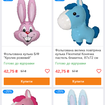
Фольгована велика повітряна
Фольгована кулька Б/Ф
кулька Flexmetal Конячка
"Кролик рожевий"
пастель блакитна, 87х72 см
Готово до відправки
Готово до відправки
42,75
42,75
₴
₴
57 ₴
57 ₴
Купити
Купити
–25%
–25%