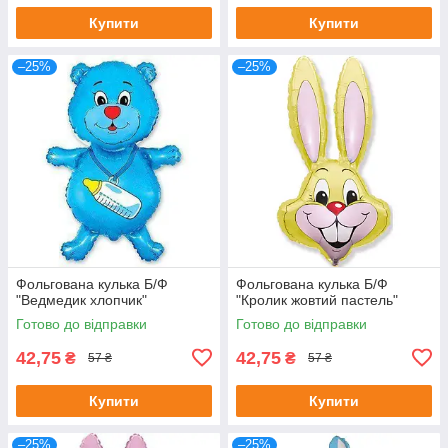
Купити
Купити
–25%
–25%
Фольгована кулька Б/Ф
Фольгована кулька Б/Ф
"Ведмедик хлопчик"
"Кролик жовтий пастель"
Готово до відправки
Готово до відправки
42,75
42,75
₴
₴
57 ₴
57 ₴
Купити
Купити
–25%
–25%