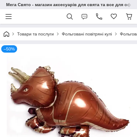
Мега Свято - магазин аксесуарів для свята та все для офо
Товари та послуги
Фольговані повітряні кулі
Фольгова
–50%