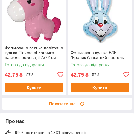
Фольгована велика повітряна
кулька Flexmetal Конячка
Фольгована кулька Б/Ф
пастель рожева, 87х72 см
"Кролик блакитний пастель"
Готово до відправки
Готово до відправки
42,75
42,75
₴
₴
57 ₴
57 ₴
Купити
Купити
Показати ще
Про нас
99% позитивних з 1831 відгука за рік