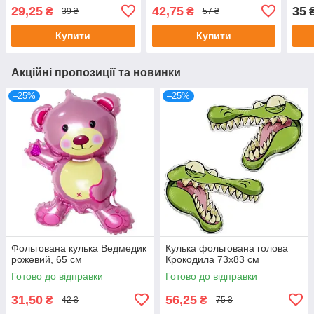
87х72 см
29,25
42,75
35
₴
₴
39 ₴
57 ₴
Купити
Купити
Акційні пропозиції та новинки
–25%
–25%
Фольгована кулька Ведмедик
Кулька фольгована голова
рожевий, 65 см
Крокодила 73х83 см
Готово до відправки
Готово до відправки
31,50
56,25
₴
₴
42 ₴
75 ₴