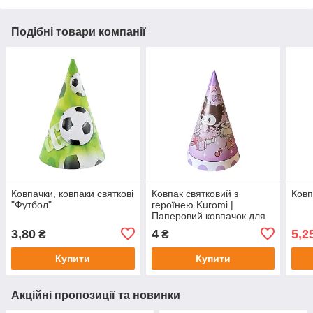
Подібні товари компанії
Ковпачки, ковпаки святкові
Ковпак святковий з
Ковп
"Футбол"
героїнею Kuromi |
Паперовий ковпачок для
дня народження, вечірки,
3,80
4
5,2
₴
₴
аніме-декор, Україна
Купити
Купити
Акційні пропозиції та новинки