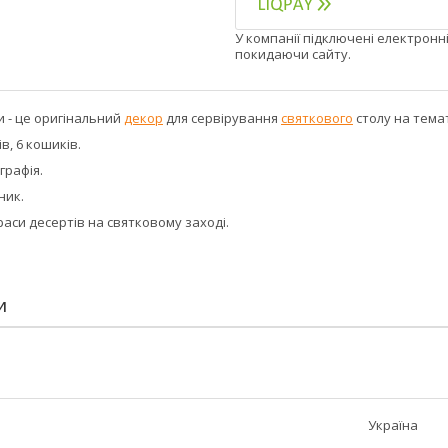
У компанії підключені електронн
покидаючи сайту.
 - це оригінальний
декор
для сервірування
святкового
столу на тема
ів, 6 кошиків.
графія.
ник.
раси десертів на святковому заході.
И
Україна