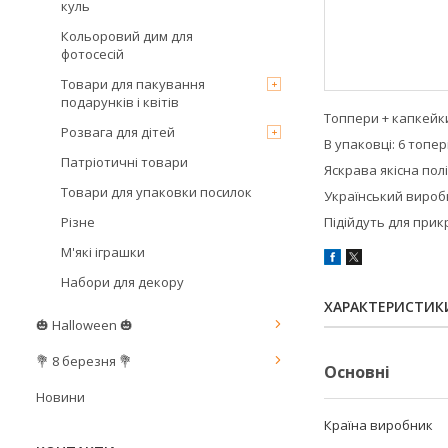
куль
Кольоровий дим для
фотосесій
Товари для пакування
подарунків і квітів
Топпери + капкейки
Розвага для дітей
В упаковці: 6 топер
Патріотичні товари
Яскрава якісна полі
Товари для упаковки посилок
Український вироб
Різне
Підійдуть для прик
М'які іграшки
Набори для декору
ХАРАКТЕРИСТИК
🎃 Halloween 🎃
💐 8 березня 💐
Основні
Новини
Країна виробник