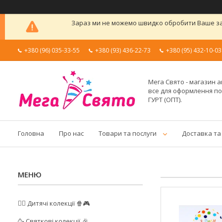
Зараз ми не можемо швидко обробити Ваше зам
+380 (96) 035-33-55
+380 (93) 436-22-73
+380 (95) 432-10-03
Мега Свято - магазин а
все для оформлення п
ГУРТ (ОПТ).
Головна
Про нас
Товари та послуги
Доставка та
🦸‍♂️ Дитячі колекції 🍿🎮
🥳 Святкові колекції 🎉