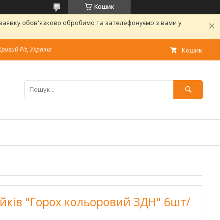
Кошик
 заявку обов'язково обробимо та зателефонуємо з вами у
Кривий Ріг, Україна
Кошик
йків "Горох кольоровий ЗДН" 6шт/