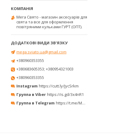
Мега Свято - магазин аксесуарів для
свята та все для оформлення
повітряними кульками ГУРТ (ОПТ).
mega.sviato.ua@gmail.com
+380960353355
+380683605353; +380954321003
+380960353355
Instagram
https://cutt.ly/JycSrkm
Группа в Viber
https://is.gd/3x4nR1
Группа в Telegram
https://t.me/MegaPrazdnikUA