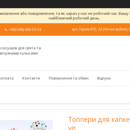
овлення або повідомлення, та як зараз у нас не робочий час. Вашу
найближчий робочий день.
вул. Героїв АТО, 32 (точка видачі), 
+380 (68) 360-53-53
ксесуарів для свята та
овітряними кульками
 оплата
Контакти
Повернення та обмін
Відгуки
Топпери для капке
уп