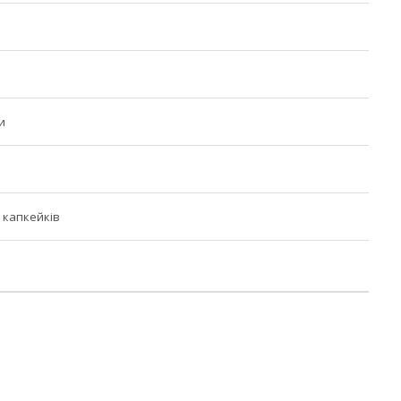
и
 капкейків