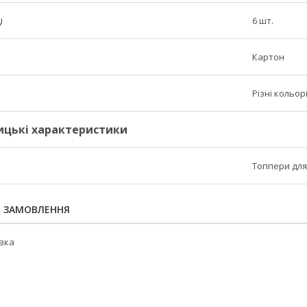
і
6 шт.
Картон
Різні кольор
ицькі характеристики
Топпери для
Я ЗАМОВЛЕННЯ
овка