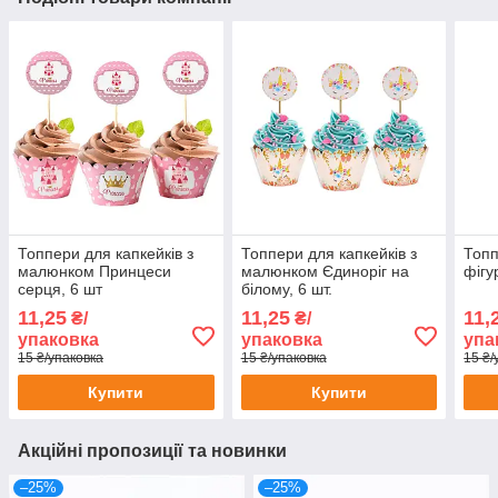
Топпери для капкейків з
Топпери для капкейків з
Топп
малюнком Принцеси
малюнком Єдиноріг на
фігу
серця, 6 шт
білому, 6 шт.
11,25
11,25
11,
₴/
₴/
упаковка
упаковка
упа
15 ₴/упаковка
15 ₴/упаковка
15 ₴/
Купити
Купити
Акційні пропозиції та новинки
–25%
–25%