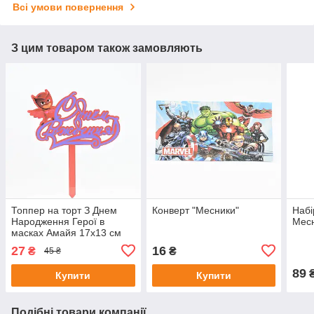
Всі умови повернення
З цим товаром також замовляють
Топпер на торт З Днем
Конверт "Месники"
Набі
Народження Герої в
Месн
масках Амайя 17х13 см
27
16
₴
₴
45 ₴
89
₴
Купити
Купити
Подібні товари компанії