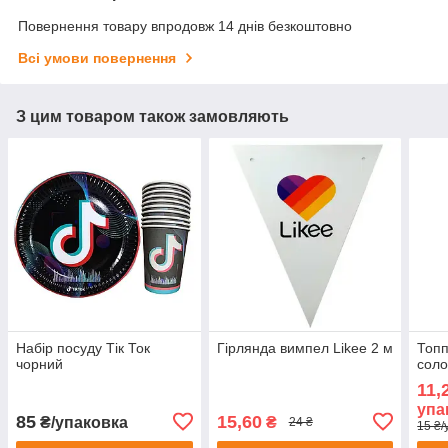
Повернення товару впродовж 14 днів безкоштовно
Всі умови повернення
З цим товаром також замовляють
Набір посуду Тік Ток
Гірлянда вимпел Likee 2 м
Топп
чорний
соло
11,
упа
85
15,60
₴/упаковка
₴
24 ₴
15 ₴/