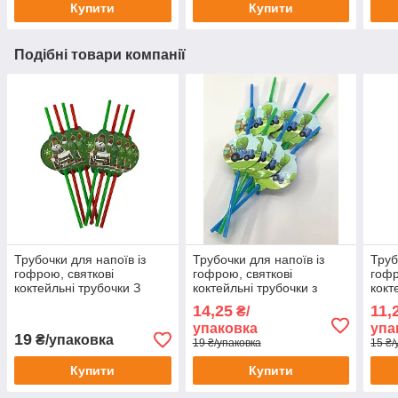
Купити
Купити
Подібні товари компанії
Трубочки для напоїв із
Трубочки для напоїв із
Труб
гофрою, святкові
гофрою, святкові
гофр
коктейльні трубочки З
коктейльні трубочки з
кокт
новим Роком, Сніговик 8
принтом Синій трактор, 8
крем
14,25
11,
₴/
шт
шт
упаковка
упа
19
₴/упаковка
19 ₴/упаковка
15 ₴/
Купити
Купити