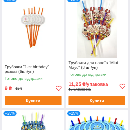
Трубочки для напоїв "Міні
Трубочки "1-st birthday"
Маус" (8 шт/уп)
рожеві (6шт/уп)
Готово до відправки
Готово до відправки
11,25
₴/упаковка
9
₴
12 ₴
15 ₴/упаковка
Купити
Купити
–25%
–25%