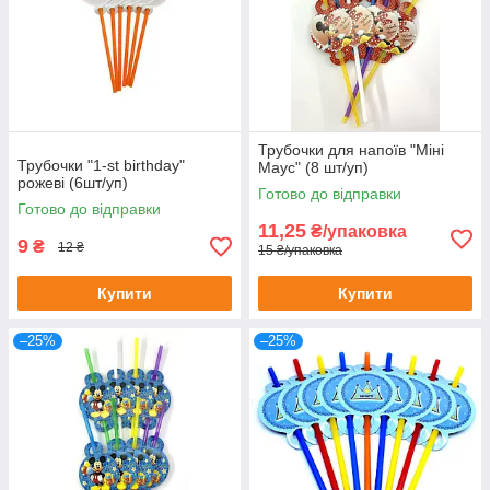
Трубочки для напоїв "Міні
Трубочки "1-st birthday"
Маус" (8 шт/уп)
рожеві (6шт/уп)
Готово до відправки
Готово до відправки
11,25
₴/упаковка
9
₴
12 ₴
15 ₴/упаковка
Купити
Купити
–25%
–25%