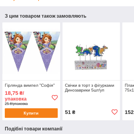
З цим товаром також замовляють
Гірлянда вимпел "Софія"
Свічки в торт з фігурками
Плак
Динозаврики 5шт/уп
75х1
18,75
₴/
упаковка
25 ₴/упаковка
51
152
₴
Купити
Подібні товари компанії