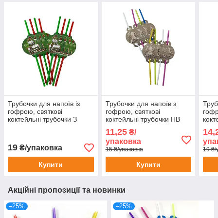
Трубочки для напоїв із
Трубочки для напоїв з
Труб
гофрою, святкові
гофрою, святкові
гофр
коктейльні трубочки З
коктейльні трубочки HB
кокт
новим Роком, Сніговик 8
кремовий зайчик, 8 шт
прин
11,25
14,
₴/
шт
шт
упаковка
упа
19
₴/упаковка
15 ₴/упаковка
19 ₴/
Купити
Купити
Акційні пропозиції та новинки
–25%
–25%