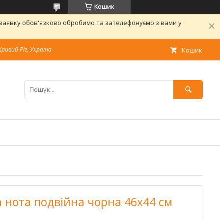
Кошик
 заявку обов'язково обробимо та зателефонуємо з вами у
Кривий Ріг, Україна
Кошик
 нота подвійна чорна 46х44 см