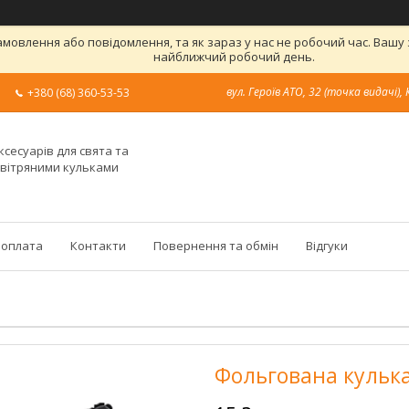
овлення або повідомлення, та як зараз у нас не робочий час. Вашу
найближчий робочий день.
вул. Героїв АТО, 32 (точка видачі), 
+380 (68) 360-53-53
ксесуарів для свята та
овітряними кульками
 оплата
Контакти
Повернення та обмін
Відгуки
Фольгована кулька