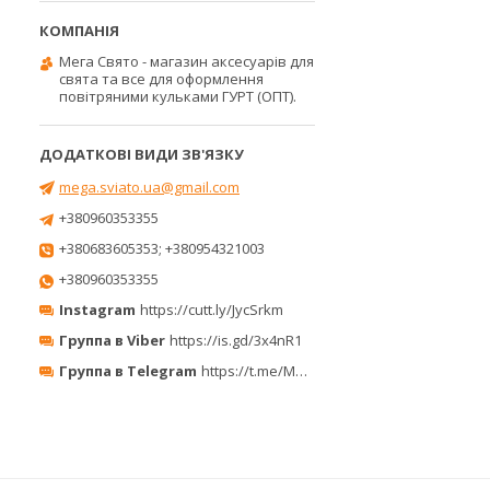
Мега Свято - магазин аксесуарів для
свята та все для оформлення
повітряними кульками ГУРТ (ОПТ).
mega.sviato.ua@gmail.com
+380960353355
+380683605353; +380954321003
+380960353355
Instagram
https://cutt.ly/JycSrkm
Группа в Viber
https://is.gd/3x4nR1
Группа в Telegram
https://t.me/MegaPrazdnikUA