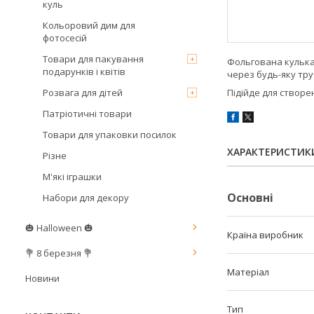
куль
Кольоровий дим для
фотосесій
Товари для пакування
Фольгована кулька 
подарунків і квітів
через будь-яку тр
Розвага для дітей
Підійде для створе
Патріотичні товари
Товари для упаковки посилок
ХАРАКТЕРИСТИК
Різне
М'які іграшки
Основні
Набори для декору
🎃 Halloween 🎃
Країна виробник
💐 8 березня 💐
Матеріал
Новини
Тип