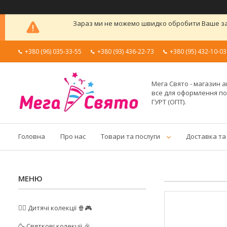
Зараз ми не можемо швидко обробити Ваше зам
+380 (96) 035-33-55
+380 (93) 436-22-73
+380 (95) 432-10-03
Мега Свято - магазин а
все для оформлення п
ГУРТ (ОПТ).
Головна
Про нас
Товари та послуги
Доставка та
🦸‍♂️ Дитячі колекції 🍿🎮
🥳 Святкові колекції 🎉