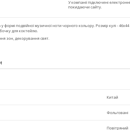
У компанії підключені електронн
покидаючи сайту.
у формі подвійної музичної ноти чорного кольору. Розмір кулі - 46х44
убочку для коктейлю.
ння зон, декорування свят.
И
Китай
Фольговані
Повітряний