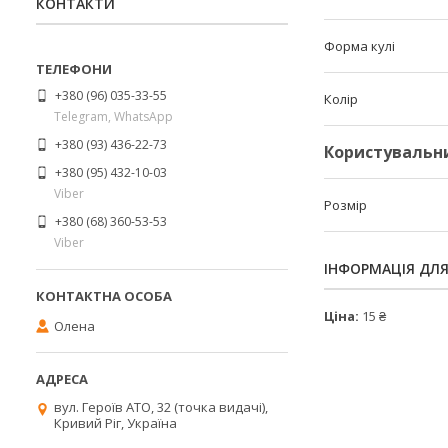
КОНТАКТИ
Форма кулі
+380 (96) 035-33-55
Колір
Telegram, WhatsApp
+380 (93) 436-22-73
Користувальн
+380 (95) 432-10-03
Viber
Розмір
+380 (68) 360-53-53
Viber
ІНФОРМАЦІЯ ДЛ
Ціна:
15 ₴
Олена
вул. Героїв АТО, 32 (точка видачі),
Кривий Ріг, Україна