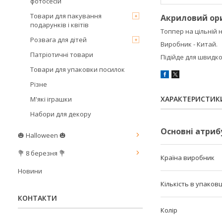
фотосесій
Товари для пакування
Акриловий ори
подарунків і квітів
Топпер на цільній 
Розвага для дітей
Виробник - Китай.
Патріотичні товари
Підійде для швидко
Товари для упаковки посилок
Різне
ХАРАКТЕРИСТИК
М'які іграшки
Набори для декору
Основні атриб
🎃 Halloween 🎃
💐 8 березня 💐
Країна виробник
Новини
Кількість в упаковц
КОНТАКТИ
Колір