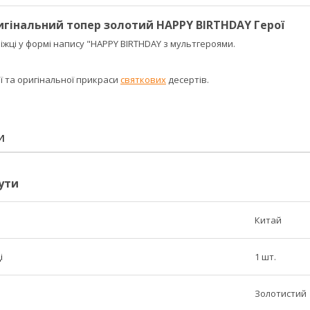
гінальний топер золотий HAPPY BIRTHDAY Герої
ніжці у формі напису "HAPPY BIRTHDAY з мультгероями.
ї та оригінальної прикраси
святкових
десертів.
И
ути
Китай
і
1 шт.
Золотистий