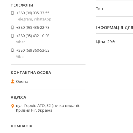
Тип
+380 (96) 035-33-55
Telegram, WhatsApp
ІНФОРМАЦІЯ ДЛ
+380 (93) 436-22-73
+380 (95) 432-10-03
Ціна:
29 ₴
Viber
+380 (68) 360-53-53
Viber
Олена
вул. Героїв АТО, 32 (точка видачі),
Кривий Ріг, Україна