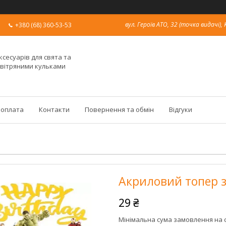
вул. Героїв АТО, 32 (точка видачі), 
+380 (68) 360-53-53
ксесуарів для свята та
овітряними кульками
 оплата
Контакти
Повернення та обмін
Відгуки
Акриловий топер 
29 ₴
Мінімальна сума замовлення на с