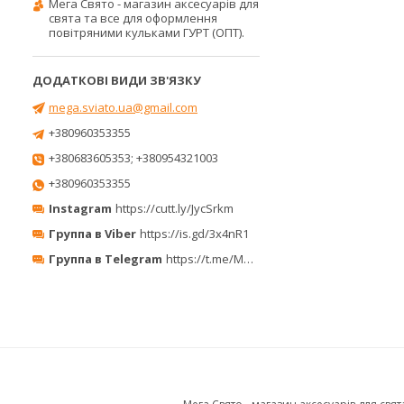
Мега Свято - магазин аксесуарів для
свята та все для оформлення
повітряними кульками ГУРТ (ОПТ).
mega.sviato.ua@gmail.com
+380960353355
+380683605353; +380954321003
+380960353355
Instagram
https://cutt.ly/JycSrkm
Группа в Viber
https://is.gd/3x4nR1
Группа в Telegram
https://t.me/MegaPrazdnikUA