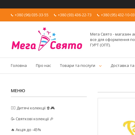
+380 (96) 035-33-55
+380 (93) 436-22-73
+380 (95) 432-10-03
Мега Свято - магазин а
все для оформлення п
ГУРТ (ОПТ).
Головна
Про нас
Товари та послуги
Доставка та
🦸‍♂️ Дитячі колекції 🍿🎮
🥳 Святкові колекції 🎉
🔥 Акція до -45%