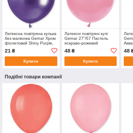
Латексна повітряна кулька
Латексні повітряні кулі
Лате
без малюнка Gemar Хром
Gemar 27"/57 Пастель
Gema
фіолетовий Shiny Purple,
яскраво-рожевий
Акв
великі хромовані кулі 19"
21
48
48
₴
₴
48 см
Купити
Купити
Подібні товари компанії