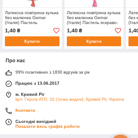
Латексна повітряна кулька
Латексна повітряна кулька
Лате
без малюнка Gemar
без малюнка Gemar
без
(Італія) Пастель
(Італія) Пастель яскраво-
(Іта
кораловий 5"/78 (12,5 см в
рожевий 5"/57 (12,5 см в
олив
1,40
1,40
1,4
₴
₴
надуотму вигляді)
надуотму вигляді)
5"/9
вигл
Купити
Купити
Про нас
99% позитивних з 1830 відгуків за рік
Працює з 13.06.2017
м. Кривий Ріг
вул. Героїв АТО, 32 (точка видачі), Кривий Ріг, Україна
Контакти
Сьогодні вихідний
Показати весь графік роботи