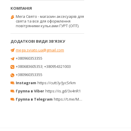
Мега Свято - магазин аксесуарів для
свята та все для оформлення
повітряними кульками ГУРТ (ОПТ).
mega.sviato.ua@gmail.com
+380960353355
+380683605353; +380954321003
+380960353355
Instagram
https://cutt.ly/JycSrkm
Группа в Viber
https://is.gd/3x4nR1
Группа в Telegram
https://t.me/MegaPrazdnikUA