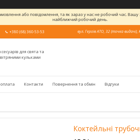
овлення або повідомлення, та як зараз у нас не робочий час. Вашу
найближчий робочий день.
вул. Героїв АТО, 32 (точка видачі), 
+380 (68) 360-53-53
ксесуарів для свята та
овітряними кульками
 оплата
Контакти
Повернення та обмін
Відгуки
Коктейльні трубочк