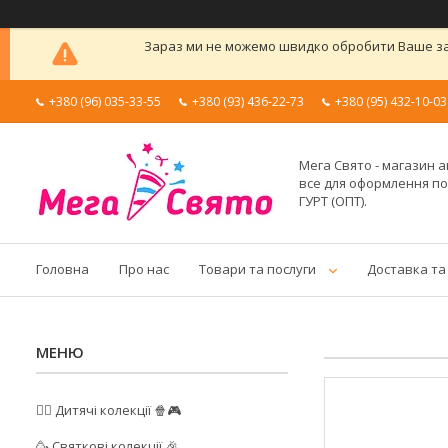
Зараз ми не можемо швидко обробити Ваше зам
+380 (96) 035-33-55
+380 (93) 436-22-73
+380 (95) 432-10-03
Мега Свято - магазин а
все для оформлення п
ГУРТ (ОПТ).
Головна
Про нас
Товари та послуги
Доставка та
🦸‍♂️ Дитячі колекції 🍿🎮
🥳 Святкові колекції 🎉