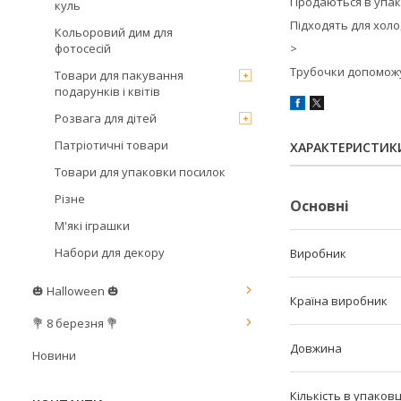
Продаються в упако
куль
Підходять для холо
Кольоровий дим для
фотосесій
>
Трубочки допоможу
Товари для пакування
подарунків і квітів
Розвага для дітей
Патріотичні товари
ХАРАКТЕРИСТИК
Товари для упаковки посилок
Різне
Основні
М'які іграшки
Набори для декору
Виробник
🎃 Halloween 🎃
Країна виробник
💐 8 березня 💐
Довжина
Новини
Кількість в упаковц