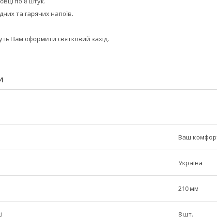
вці по 8 штук.
дних та гарячих напоїв.
ть Вам оформити святковий захід.
И
Ваш комфор
Україна
210 мм
і
8 шт.