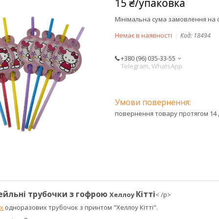
15 ₴/упаковка
Мінімальна сума замовлення на с
Немає в наявності
Код:
18494
+380 (96) 035-33-55
Telegram, WhatsApp
повернення товару протягом 14 
ейльні трубочки з гофрою
Кітті
Хеллоу
< /p>
х
одноразових трубочок з принтом "Хеллоу Кітті".