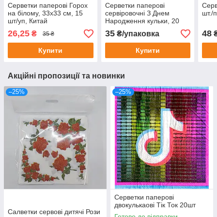
Серветки паперові Горох
Серветки паперові
Серв
на білому, 33х33 см, 15
сервіровочні З Днем
шт./
шт/уп, Китай
Народження кульки, 20
штук
26,25
35
48
₴
₴/упаковка
35 ₴
Купити
Купити
Акційні пропозиції та новинки
–25%
–25%
Серветки паперові
двокулькаові Тік Ток 20шт
Салветки сервові дитячі Рози
Готово до відправки