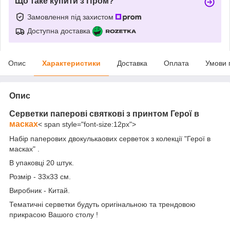
Що таке купити з Пром?
Замовлення під захистом
Доступна доставка
Опис
Характеристики
Доставка
Оплата
Умови 
Опис
Серветки паперові святкові з принтом
Герої в
масках
< span style="font-size:12px">
Набір паперових двокулькаових серветок з колекції "Герої в
масках" .
В упаковці 20 штук.
Розмір - 33х33 см.
Виробник - Китай.
Тематичні серветки будуть оригінальною та трендовою
прикрасою Вашого столу !