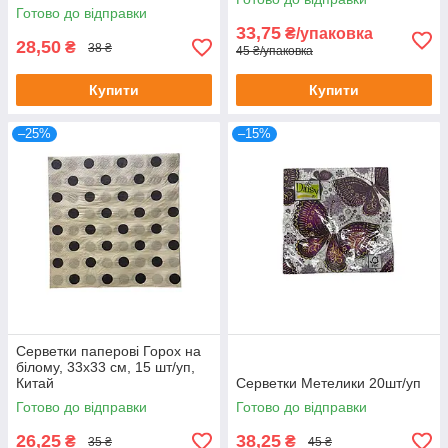
Готово до відправки
33,75
₴/упаковка
28,50
₴
38 ₴
45 ₴/упаковка
Купити
Купити
–25%
–15%
Серветки паперові Горох на
білому, 33х33 см, 15 шт/уп,
Китай
Серветки Метелики 20шт/уп
Готово до відправки
Готово до відправки
26,25
38,25
₴
₴
35 ₴
45 ₴