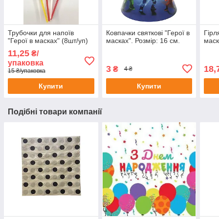
Трубочки для напоїв
Ковпачки святкові "Герої в
Гірл
"Герої в масках" (8шт/уп)
масках". Розмір: 16 см.
маск
11,25
₴/
упаковка
3
18,
₴
4 ₴
15 ₴/упаковка
Купити
Купити
Подібні товари компанії