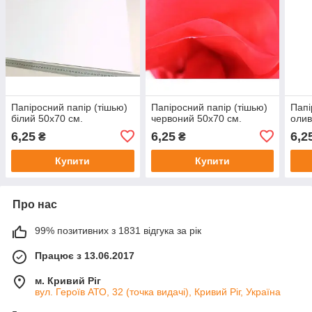
Папіросний папір (тішью)
Папіросний папір (тішью)
Папі
білий 50х70 см.
червоний 50х70 см.
олив
6,25
6,25
6,2
₴
₴
Купити
Купити
Про нас
99% позитивних з 1831 відгука за рік
Працює з 13.06.2017
м. Кривий Ріг
вул. Героїв АТО, 32 (точка видачі), Кривий Ріг, Україна