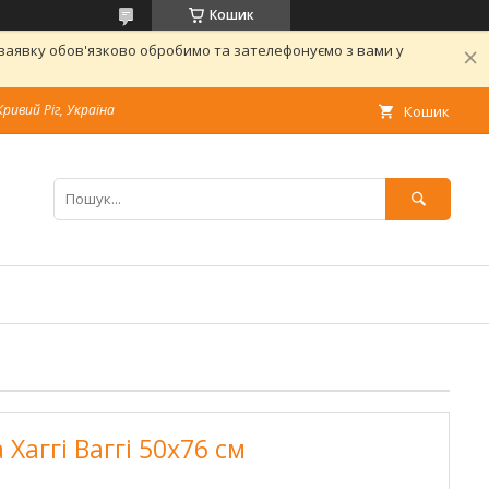
Кошик
 заявку обов'язково обробимо та зателефонуємо з вами у
Кривий Ріг, Україна
Кошик
Хаггі Ваггі 50х76 см