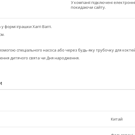
У компанії підключені електронн
покидаючи сайту.
 формі іграшки Хаггі Ваггі.
см.
помогою спеціального насоса або через будь-яку трубочку для кокте
лення дитячого свята чи Дня народження.
И
Китай