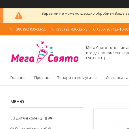
Зараз ми не можемо швидко обробити Ваше зам
+380 (96) 035-33-55
+380 (93) 436-22-73
+380 (95) 432-10-03
Мега Свято - магазин а
все для оформлення п
ГУРТ (ОПТ).
Головна
Про нас
Товари та послуги
Доставка та
🦸‍♂️ Дитячі колекції 🍿🎮
🥳 Святкові колекції 🎉