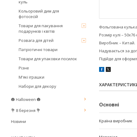
куль
Кольоровий дим для
фотосесій
Товари для пакування
Фольгована кулька у
подарунків і квітів
Розмір кулі – 50х76 
Розвага для дітей
Виробник – Китай.
Патріотичні товари
Надувається за до
Товари для упаковки посилок
Підійде для оформ
Різне
М'які іграшки
ХАРАКТЕРИСТИК
Набори для декору
🎃 Halloween 🎃
Основні
💐 8 березня 💐
Країна виробник
Новини