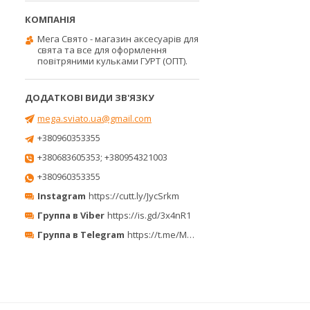
Мега Свято - магазин аксесуарів для
свята та все для оформлення
повітряними кульками ГУРТ (ОПТ).
mega.sviato.ua@gmail.com
+380960353355
+380683605353; +380954321003
+380960353355
Instagram
https://cutt.ly/JycSrkm
Группа в Viber
https://is.gd/3x4nR1
Группа в Telegram
https://t.me/MegaPrazdnikUA