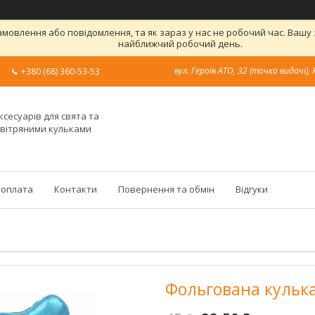
овлення або повідомлення, та як зараз у нас не робочий час. Вашу
найближчий робочий день.
вул. Героїв АТО, 32 (точка видачі), 
+380 (68) 360-53-53
ксесуарів для свята та
овітряними кульками
 оплата
Контакти
Повернення та обмін
Відгуки
Фольгована кулька 