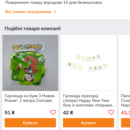
Повернення товару впродовж 14 днів безкоштовно
Всі умови повернення
Подібні товари компанії
Гирлянда из букв З Новим
Гірлянда прапорці
Папе
Роком!, 2 метра Сніговик
(літери) Happy New Year
Соні
біла із золотими літерами,
Наро
новорічна гірлянда 2,3
51
42
43,
₴
₴
метри
Купити
Купити