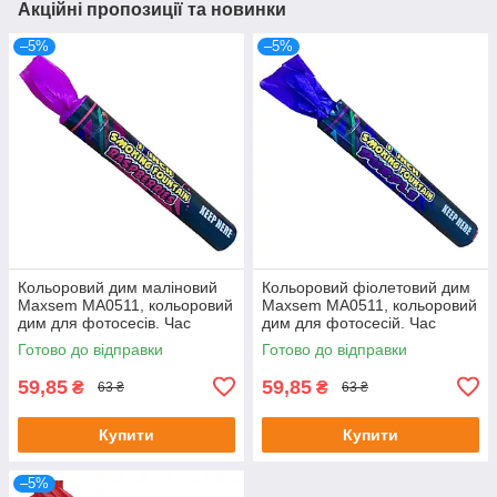
Акційні пропозиції та новинки
–5%
–5%
Кольоровий дим маліновий
Кольоровий фіолетовий дим
Maxsem MA0511, кольоровий
Maxsem MA0511, кольоровий
дим для фотосесів. Час
дим для фотосесій. Час
роботи 60 сек.
роботи 60 с.
Готово до відправки
Готово до відправки
59,85
59,85
₴
₴
63 ₴
63 ₴
Купити
Купити
–5%