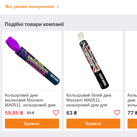
Всі умови повернення
Подібні товари компанії
Кольоровий дим
Кольоровий білий дим
Коль
маліновий Maxsem
Maxsem MA0511,
дим
MA0511, кольоровий дим
кольоровий дим для
коль
для фотосесів. Час роботи
фотосесій. Час роботи 60
фото
59,85
63
77
₴
₴
63 ₴
60 сек.
с.
с.
Купити
Купити