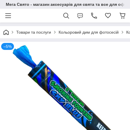
Мега Свято - магазин аксесуарів для свята та все для офо
Товари та послуги
Кольоровий дим для фотосесій
К
–5%