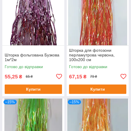
Шторка для фотозони
Шторка фольгована Бузкова
перламутрова червона,
1м*2м
100х200 см
Готово до відправки
Готово до відправки
55,25
67,15
₴
₴
65 ₴
79 ₴
Купити
Купити
–15%
–15%