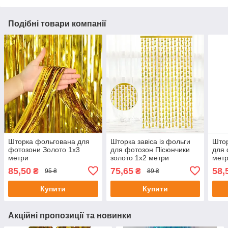
Подібні товари компанії
Шторка фольгована для
Шторка завіса із фольги
Штор
фотозони Золото 1х3
для фотозон Пісюнчики
для 
метри
золото 1х2 метри
мет
85,50
75,65
58,
₴
₴
95 ₴
89 ₴
Купити
Купити
Акційні пропозиції та новинки