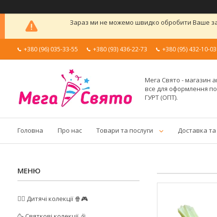
Зараз ми не можемо швидко обробити Ваше зам
+380 (96) 035-33-55
+380 (93) 436-22-73
+380 (95) 432-10-03
Мега Свято - магазин а
все для оформлення п
ГУРТ (ОПТ).
Головна
Про нас
Товари та послуги
Доставка та
🦸‍♂️ Дитячі колекції 🍿🎮
🥳 Святкові колекції 🎉