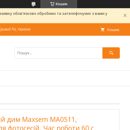
Кошик
 заявку обов'язково обробимо та зателефонуємо з вами у
Кривий Ріг, Україна
Кошик
й дим Maxsem MA0511,
 фотосесій. Час роботи 60 с.