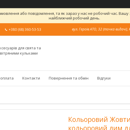
овлення або повідомлення, та як зараз у нас не робочий час. Вашу
найближчий робочий день.
вул. Героїв АТО, 32 (точка видачі), 
+380 (68) 360-53-53
ксесуарів для свята та
овітряними кульками
 оплата
Контакти
Повернення та обмін
Відгуки
Кольоровий Жовти
кольоровий дим для