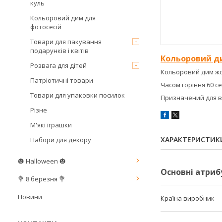
куль
Кольоровий дим для
фотосесій
Товари для пакування
подарунків і квітів
Кольоровий д
Розвага для дітей
Кольоровий дим жо
Патріотичні товари
Часом горіння 60 с
Товари для упаковки посилок
Призначений для ви
Різне
М'які іграшки
ХАРАКТЕРИСТИК
Набори для декору
🎃 Halloween 🎃
Основні атриб
💐 8 березня 💐
Новини
Країна виробник