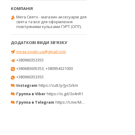
Мега Свято - магазин аксесуарів для
свята та все для оформлення
повітряними кульками ГУРТ (ОПТ).
mega.sviato.ua@gmail.com
+380960353355
+380683605353; +380954321003
+380960353355
Instagram
https://cutt.ly/JycSrkm
Группа в Viber
https://is.gd/3x4nR1
Группа в Telegram
https://t.me/MegaPrazdnikUA