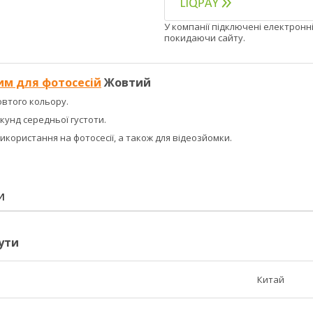
У компанії підключені електронн
покидаючи сайту.
им для фотосесій
Жовтий
втого кольору.
екунд середньої густоти.
користання на фотосесії, а також для відеозйомки.
И
ути
Китай