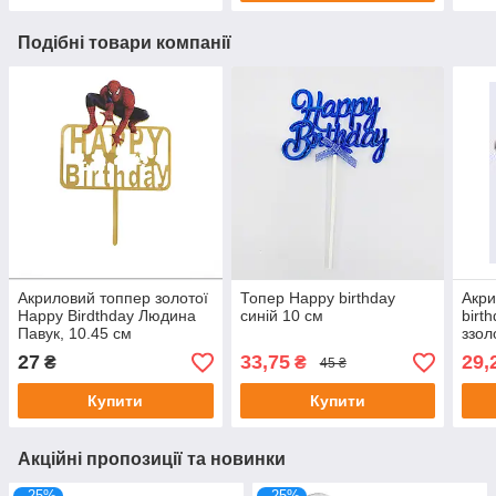
Подібні товари компанії
Акриловий топпер золотої
Топер Happy birthday
Акри
Happy Birdthday Людина
синій 10 см
birt
Павук, 10.45 см
ззол
27
33,75
29,
₴
₴
45 ₴
Купити
Купити
Акційні пропозиції та новинки
–25%
–25%