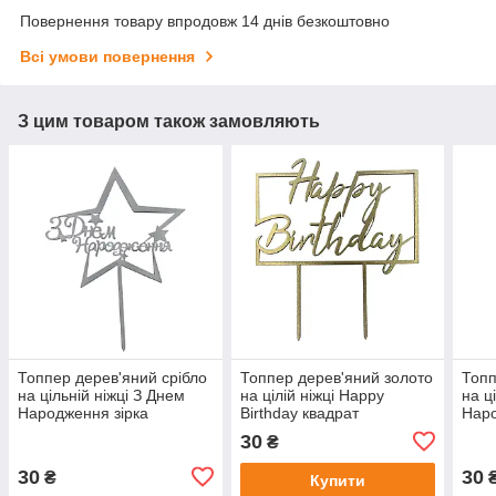
Повернення товару впродовж 14 днів безкоштовно
Всі умови повернення
З цим товаром також замовляють
Топпер дерев'яний срібло
Топпер дерев'яний золото
Топп
на цільній ніжці З Днем
на цілій ніжці Happy
на ц
Народження зірка
Birthday квадрат
Наро
30
₴
30
30
₴
Купити