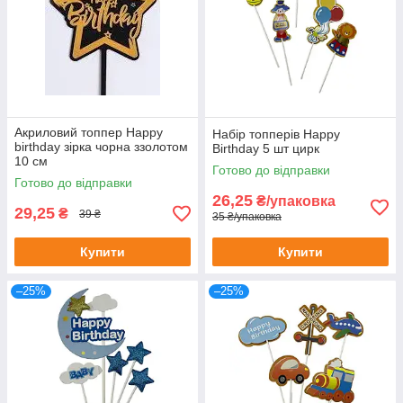
Акриловий топпер Happy
Набір топперів Happy
birthday зірка чорна ззолотом
Birthday 5 шт цирк
10 см
Готово до відправки
Готово до відправки
26,25
₴/упаковка
29,25
₴
39 ₴
35 ₴/упаковка
Купити
Купити
–25%
–25%