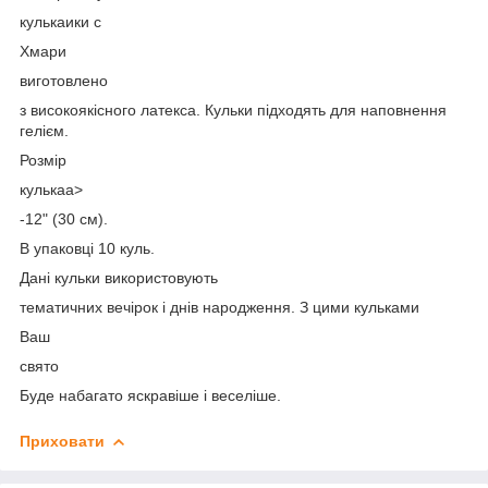
кулькаики с
Хмари
виготовлено
з високоякісного латекса. Кульки підходять для наповнення
гелієм.
Розмір
кулькаа>
-12" (30 см).
В упаковці 10 куль.
Дані кульки використовують
тематичних вечірок і днів народження. З цими кульками
Ваш
свято
Буде набагато яскравіше і веселіше.
Приховати