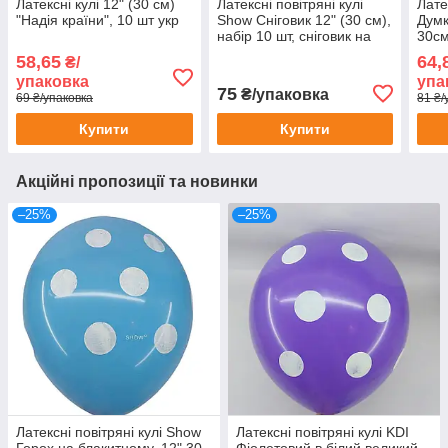
Латексні кулі 12" (30 см)
Латексні повітряні кулі
Лате
"Надія країни", 10 шт укр
Show Сніговик 12" (30 см),
Думк
набір 10 шт, сніговик на
30см
білому фоні, Україна
58,65
64,
₴/
упаковка
упа
75
₴/упаковка
69 ₴/упаковка
81 ₴/
Купити
Купити
Акційні пропозиції та новинки
–25%
–25%
Латексні повітряні кулі Show
Латексні повітряні кулі KDI
Горох на блакитному, 12" 30
Фіолетовий в білий великий