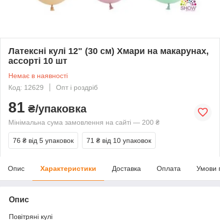
Латексні кулі 12" (30 см) Хмари на макарунах,
ассорті 10 шт
Немає в наявності
Код: 12629
Опт і роздріб
81
₴/упаковка
Мінімальна сума замовлення на сайті — 200 ₴
76 ₴
від 5 упаковок
71 ₴
від 10 упаковок
Опис
Характеристики
Доставка
Оплата
Умови 
Опис
Повітряні кулі