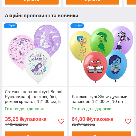
Акційні пропозиції та новинки
–25%
–20%
Латексні повітряні кулі Belbal
Русалочка, фіолетові, білі,
Латексні кулі Show Думками
рожеві кристал, 12" 30 см, 5
навиворіт 12" 30см, 10 шт
шт
Готово до відправки
Готово до відправки
35,25
64,80
₴/упаковка
₴/упаковка
47 ₴/упаковка
81 ₴/упаковка