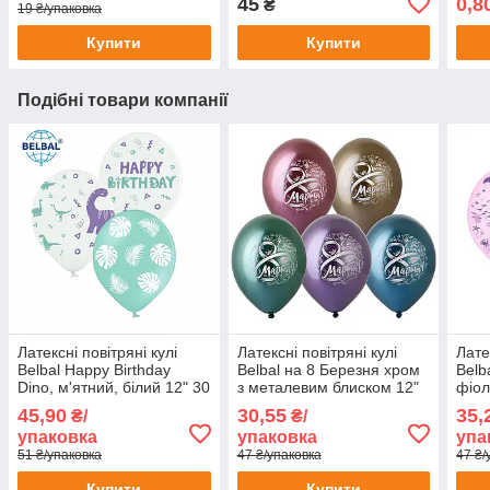
45
0,8
₴
19 ₴/упаковка
Купити
Купити
Подібні товари компанії
Латексні повітряні кулі
Латексні повітряні кулі
Лате
Belbal Happy Birthday
Belbal на 8 Березня хром
Belb
Dino, м'ятний, білий 12" 30
з металевим блиском 12"
фіол
см, 5 шт
30 см, 5 шт
крис
45,90
30,55
35,
₴/
₴/
упаковка
упаковка
упа
51 ₴/упаковка
47 ₴/упаковка
47 ₴/
Купити
Купити