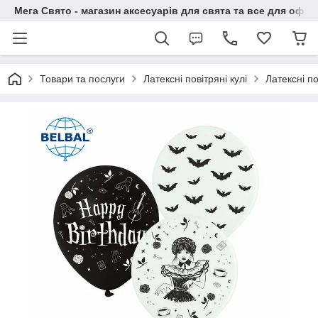
Мега Свято - магазин аксесуарів для свята та все для офо
Товари та послуги
Латексні повітряні кулі
Латексні п