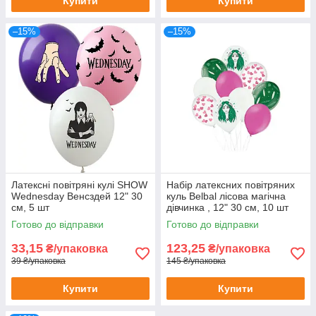
Купити
Купити
–15%
–15%
Латексні повітряні кулі SHOW
Набір латексних повітряних
Wednesday Венсздей 12" 30
куль Belbal лісова магічна
см, 5 шт
дівчинка , 12" 30 см, 10 шт
Готово до відправки
Готово до відправки
33,15
123,25
₴/упаковка
₴/упаковка
39 ₴/упаковка
145 ₴/упаковка
Купити
Купити