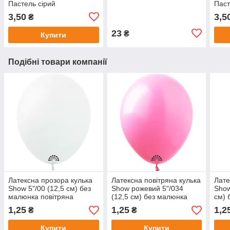
Пастель сірий
Паст
3,50
3,5
₴
23
₴
Купити
Подібні товари компанії
Латексна прозора кулька
Латексна повітряна кулька
Лате
Show 5"/00 (12,5 см) без
Show рожевий 5"/034
Show
малюнка повітряна
(12,5 см) без малюнка
см) 
1,25
1,25
1,2
₴
₴
Купити
Купити