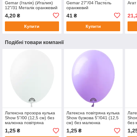
Gemar (Італія) (Италия)
Gemar 27"/04 Пастель
Агат
12"/31 Металік оранжевий
оранжевий
4,20
41
21,
₴
₴
Купити
Купити
Подібні товари компанії
Латексна прозора кулька
Латексна повітряна кулька
Лате
Show 5"/00 (12,5 см) без
Show бузкова 5"/041 (12,5
Show
малюнка повітряна
см) без малюнка
без
1,25
1,25
1,2
₴
₴