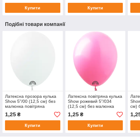
Купити
Купити
Подібні товари компанії
Латексна прозора кулька
Латексна повітряна кулька
Лате
Show 5"/00 (12,5 см) без
Show рожевий 5"/034
Show
малюнка повітряна
(12,5 см) без малюнка
см) 
1,25
1,25
1,2
₴
₴
Купити
Купити