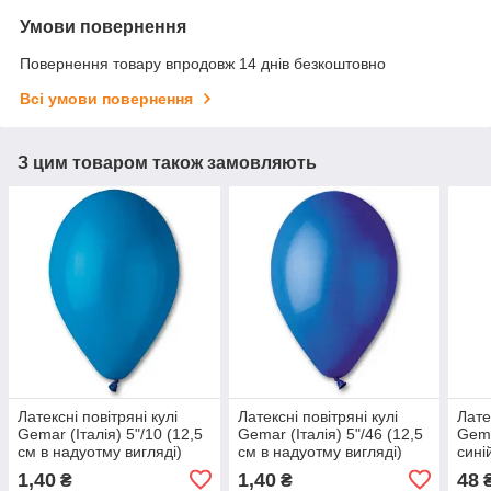
Умови повернення
Повернення товару впродовж 14 днів безкоштовно
Всі умови повернення
З цим товаром також замовляють
Латексні повітряні кулі
Латексні повітряні кулі
Лате
Gemar (Італія) 5"/10 (12,5
Gemar (Італія) 5"/46 (12,5
Gema
см в надуотму вигляді)
см в надуотму вигляді)
сині
Пастель синій
Пастель синій
1,40
1,40
48
₴
₴