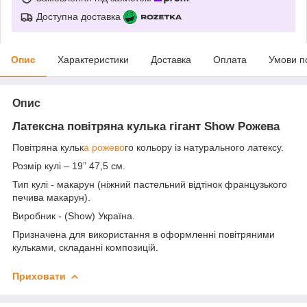
Доступна доставка
Опис
Характеристики
Доставка
Оплата
Умови п
Опис
Латексна повітряна кулька гігант Show Рожева
Повітряна кульк
а рожево
го кольору із натурального латексу.
Розмір кулі – 19” 47,5 см.
Тип кулі - макарун (ніжний пастельний відтінок французького
печива макарун).
Виробник - (Show) Україна.
Призначена для використання в оформленні повітряними
кульками, складанні композицій.
Приховати