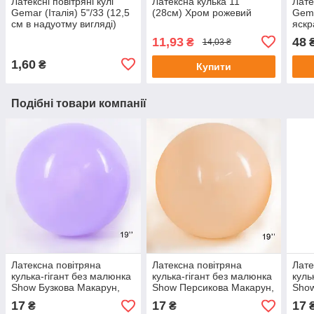
Латексні повітряні кулі
Латексна кулька 11"
Лате
Gemar (Італія) 5"/33 (12,5
(28см) Хром рожевий
Gema
см в надуотму вигляді)
яскр
Металик рожевий
11,93
48
₴
14,03 ₴
1,60
₴
Купити
Подібні товари компанії
Латексна повітряна
Латексна повітряна
Лате
кулька-гігант без малюнка
кулька-гігант без малюнка
куль
Show Бузкова Макарун,
Show Персикова Макарун,
Show
19" 47,5 см
19" 47,5 см
47,5
17
17
17
₴
₴