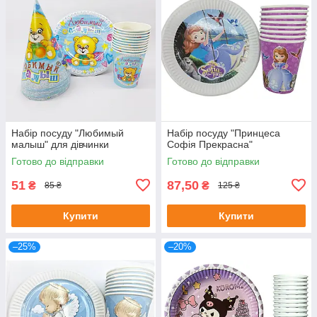
Набір посуду "Любимый
Набір посуду "Принцеса
малыш" для дівчинки
Софія Прекрасна"
Готово до відправки
Готово до відправки
51
87,50
₴
₴
85 ₴
125 ₴
Купити
Купити
–25%
–20%