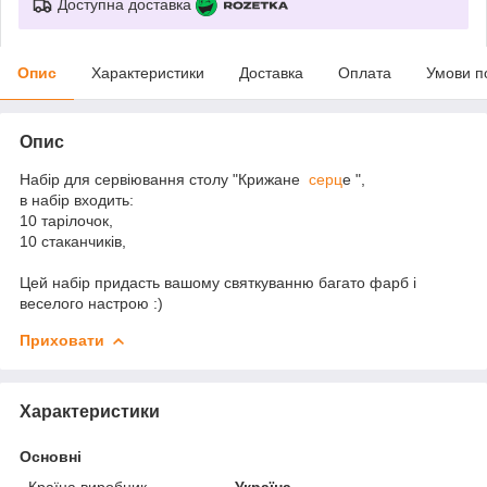
Доступна доставка
Опис
Характеристики
Доставка
Оплата
Умови п
Опис
Набір для сервіювання столу "Крижане
серц
е ",
в набір входить:
10 тарілочок,
10 стаканчиків,
Цей набір придасть вашому святкуванню багато фарб і
веселого настрою :)
Приховати
Характеристики
Основні
Країна виробник
Україна