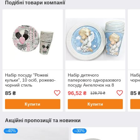
Подібні товари компанії
Набір посуду "Рожеві
Набір дитячого
Набі
кульки", 10 осіб, рожево-
паперового одноразового
чор
чорний стиль
посуду Ангелочок на 8
персон, тарілки +
85
96,52
85
₴
₴
₴
128,70 ₴
стаканчики
Купити
Купити
Акційні пропозиції та новинки
–40%
–30%