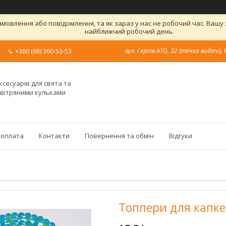
овлення або повідомлення, та як зараз у нас не робочий час. Вашу
найближчий робочий день.
вул. Героїв АТО, 32 (точка видачі), 
+380 (68) 360-53-53
ксесуарів для свята та
овітряними кульками
 оплата
Контакти
Повернення та обмін
Відгуки
Топпери для капкей