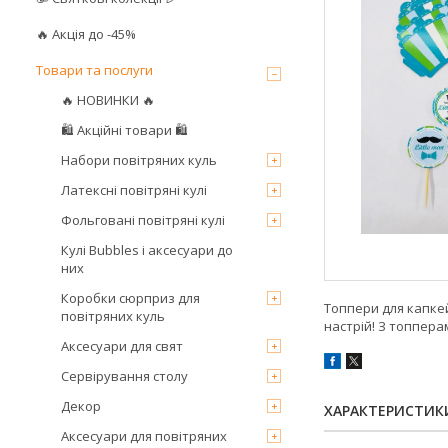
🔥 Акція до -45%
Товари та послуги
🔥 НОВИНКИ 🔥
🛍 Акційні товари 🛍
Набори повітряних куль
Латексні повітряні кулі
Фольговані повітряні кулі
Кулі Bubbles і аксесуари до
них
Коробки сюрприз для
Топпери для капкей
повітряних куль
настрій! З топпера
Аксесуари для свят
Сервірування столу
Декор
ХАРАКТЕРИСТИК
Аксесуари для повітряних