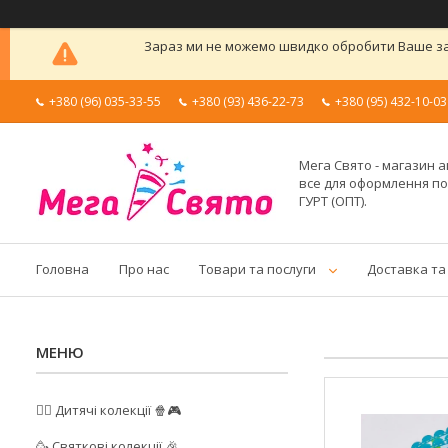
Зараз ми не можемо швидко обробити Ваше зам
+380 (96) 035-33-55
+380 (93) 436-22-73
+380 (95) 432-10-03
Мега Свято - магазин а
все для оформлення п
ГУРТ (ОПТ).
Головна
Про нас
Товари та послуги
Доставка та
🦸‍♂️ Дитячі колекції 🍿🎮
🥳 Святкові колекції 🎉