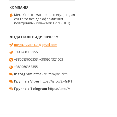
Мега Свято - магазин аксесуарів для
свята та все для оформлення
повітряними кульками ГУРТ (ОПТ).
mega.sviato.ua@gmail.com
+380960353355
+380683605353; +380954321003
+380960353355
Instagram
https://cutt.ly/JycSrkm
Группа в Viber
https://is.gd/3x4nR1
Группа в Telegram
https://t.me/MegaPrazdnikUA