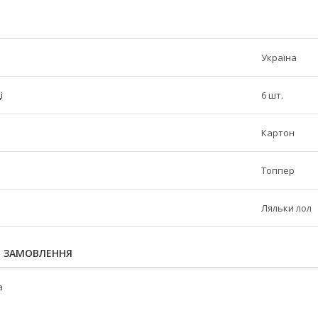
Україна
і
6 шт.
Картон
Топпер
Ляльки лол
Я ЗАМОВЛЕННЯ
а