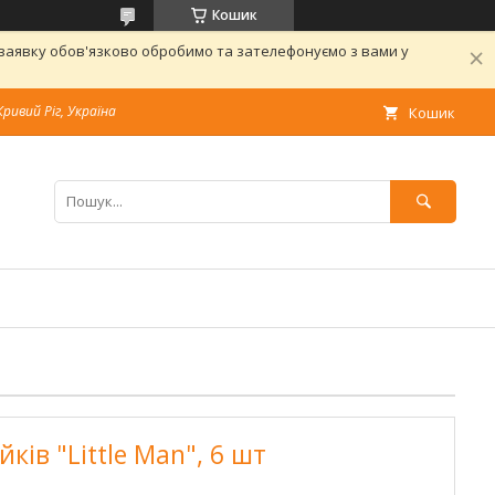
Кошик
 заявку обов'язково обробимо та зателефонуємо з вами у
Кривий Ріг, Україна
Кошик
ків "Little Man", 6 шт