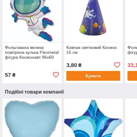
Фольгована велика
Ковпак святковий Космос
Фоль
повітряна кулька Flexmetal
15 см
фігу
фігура Космонавт 96х60
см
3,80
33,
₴
57
₴
Купити
Подібні товари компанії