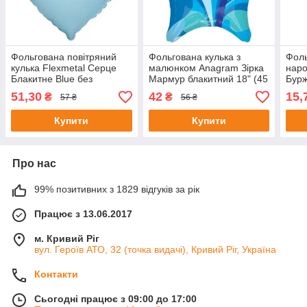
Фольгована повітряний
Фольгована кулька з
Фоль
кулька Flexmetal Серце
малюнком Anagram Зірка
нар
Блакитне Blue без
Мармур блакитний 18" (45
Бурж
малюнка Пастель 32" 81
см)
51,30
42
15,
₴
₴
57 ₴
56 ₴
см
Купити
Купити
Про нас
99% позитивних з 1829 відгуків за рік
Працює з 13.06.2017
м. Кривий Ріг
вул. Героїв АТО, 32 (точка видачі), Кривий Ріг, Україна
Контакти
Сьогодні працює з 09:00 до 17:00