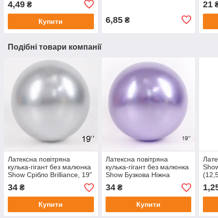
4,49
21
₴
6,85
₴
Купити
Подібні товари компанії
Латексна повітряна
Латексна повітряна
Лате
кулька-гігант без малюнка
кулька-гігант без малюнка
Show
Show Срібло Brilliance, 19"
Show Бузкова Ніжна
(12,
47,5 см
Brilliance, 19" 47,5 см
34
34
1,2
₴
₴
Купити
Купити