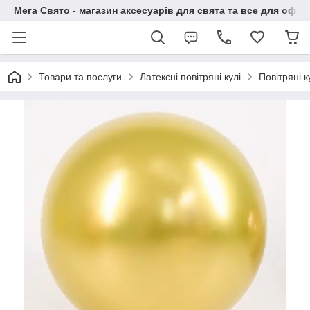
Мега Свято - магазин аксесуарів для свята та все для офо
Товари та послуги
Латексні повітряні кулі
Повітряні 