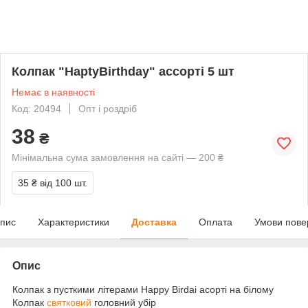
Колпак "HaptyBirthday" ассорті 5 шт
Немає в наявності
Код: 20494
Опт і роздріб
38
₴
Мінімальна сума замовлення на сайті — 200 ₴
35 ₴
від 100 шт.
пис
Характеристики
Доставка
Оплата
Умови пове
Опис
Колпак з пусткими літерами Happy Birdai асорті на білому
Колпак
святковий
головний убір