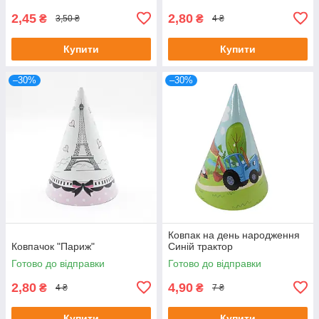
2,45
2,80
₴
₴
3,50 ₴
4 ₴
Купити
Купити
–30%
–30%
Ковпак на день народження
Ковпачок "Париж"
Синій трактор
Готово до відправки
Готово до відправки
2,80
4,90
₴
₴
4 ₴
7 ₴
Купити
Купити