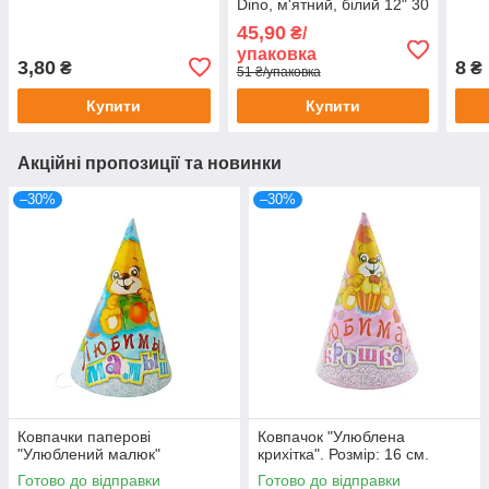
Dino, м'ятний, білий 12" 30
см, 5 шт
45,90
₴/
упаковка
3,80
8
₴
₴
51 ₴/упаковка
Купити
Купити
Акційні пропозиції та новинки
–30%
–30%
Ковпачки паперові
Ковпачок "Улюблена
"Улюблений малюк"
крихітка". Розмір: 16 см.
Готово до відправки
Готово до відправки