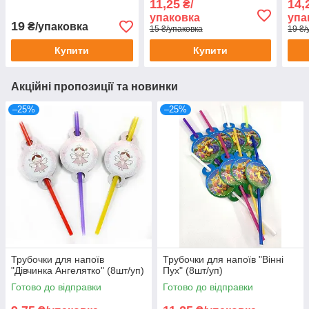
11,25
14,
₴/
шт
шт
упаковка
упа
19
₴/упаковка
15 ₴/упаковка
19 ₴/
Купити
Купити
Акційні пропозиції та новинки
–25%
–25%
Трубочки для напоїв
Трубочки для напоїв "Вінні
"Дівчинка Ангелятко" (8шт/уп)
Пух" (8шт/уп)
Готово до відправки
Готово до відправки