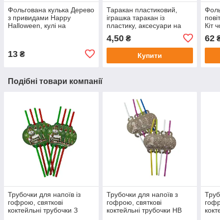
Фольгована кулька Дерево
Таракан пластиковий,
Фоль
з привидами Happy
іграшка таракан із
пові
Halloween, кулі на
пластику, аксесуари на
Кіт 
Хелловін, 43х24 см
Хелловін, 1 шт
4,50
62
₴
13
₴
Купити
Подібні товари компанії
Трубочки для напоїв із
Трубочки для напоїв з
Труб
гофрою, святкові
гофрою, святкові
гофр
коктейльні трубочки З
коктейльні трубочки HB
кокт
новим Роком, Сніговик 8
кремовий зайчик, 8 шт
прин