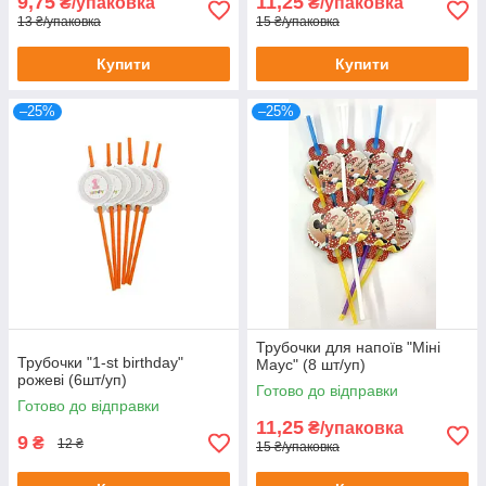
9,75
11,25
₴/упаковка
₴/упаковка
13 ₴/упаковка
15 ₴/упаковка
Купити
Купити
–25%
–25%
Трубочки для напоїв "Міні
Трубочки "1-st birthday"
Маус" (8 шт/уп)
рожеві (6шт/уп)
Готово до відправки
Готово до відправки
11,25
₴/упаковка
9
₴
12 ₴
15 ₴/упаковка