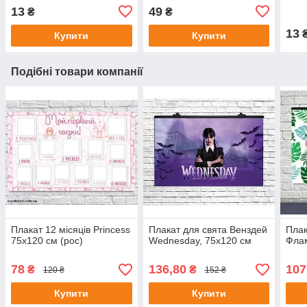
13
49
₴
₴
13
Купити
Купити
Подібні товари компанії
Плакат 12 місяців Princess
Плакат для свята Венздей
Плак
75х120 см (рос)
Wednesday, 75х120 см
Флам
78
136,80
107
₴
₴
120 ₴
152 ₴
Купити
Купити